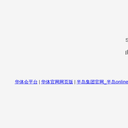
S
华体会平台
|
华体官网网页版
|
半岛集团官网_半岛online