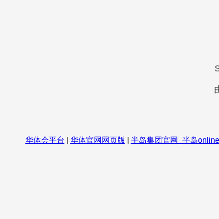
S
华体会平台
|
华体官网网页版
|
半岛集团官网_半岛online